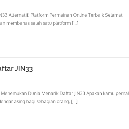
IN33 Alternatif: Platform Permainan Online Terbaik Selamat
akan membahas salah satu platform […]
ftar JIN33
N33 Menemukan Dunia Menarik Daftar JIN33 Apakah kamu perna
engar asing bagi sebagian orang, […]