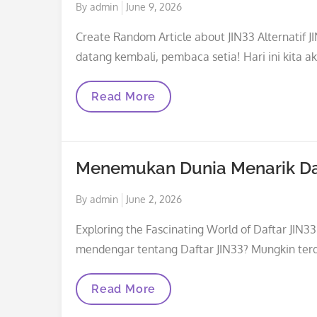
Posted
By
admin
June 9, 2026
on
Create Random Article about JIN33 Alternatif J
datang kembali, pembaca setia! Hari ini kita 
JIN33
Read More
Alternatif:
Platform
Permainan
Online
Terbaik
Menemukan Dunia Menarik Da
Posted
By
admin
June 2, 2026
on
Exploring the Fascinating World of Daftar JI
mendengar tentang Daftar JIN33? Mungkin terd
Menemukan
Read More
Dunia
Menarik