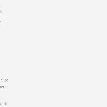
,
k.
n,
 Slot
perlu
jadi