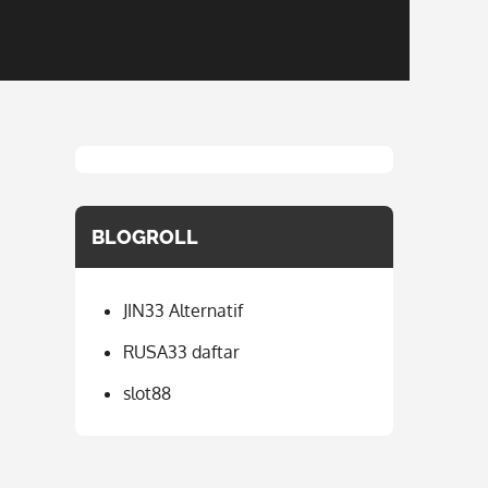
BLOGROLL
JIN33 Alternatif
RUSA33 daftar
slot88