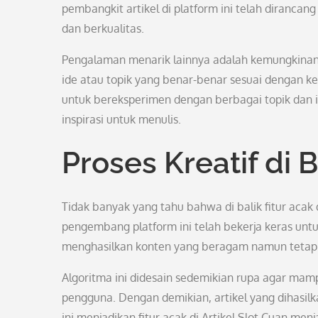
pembangkit artikel di platform ini telah diranc
dan berkualitas.
Pengalaman menarik lainnya adalah kemungkinan 
ide atau topik yang benar-benar sesuai dengan ke
untuk bereksperimen dengan berbagai topik da
inspirasi untuk menulis.
Proses Kreatif di 
Tidak banyak yang tahu bahwa di balik fitur acak 
pengembang platform ini telah bekerja keras u
menghasilkan konten yang beragam namun tetap 
Algoritma ini didesain sedemikian rupa agar ma
pengguna. Dengan demikian, artikel yang dihasilk
ini menjadikan fitur acak di Artikel Slot Cuan men