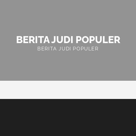
BERITA JUDI POPULER
BERITA JUDI POPULER