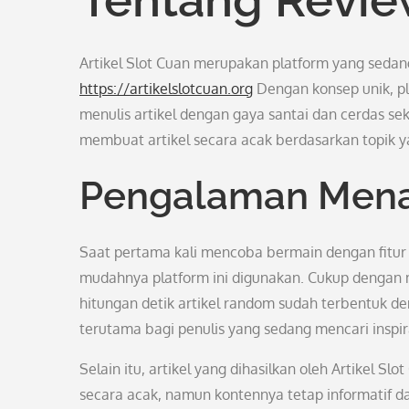
Artikel Slot Cuan merupakan platform yang sedang
https://artikelslotcuan.org
Dengan konsep unik, p
menulis artikel dengan gaya santai dan cerdas s
membuat artikel secara acak berdasarkan topik ya
Pengalaman Menari
Saat pertama kali mencoba bermain dengan fitur 
mudahnya platform ini digunakan. Cukup dengan 
hitungan detik artikel random sudah terbentuk d
terutama bagi penulis yang sedang mencari inspir
Selain itu, artikel yang dihasilkan oleh Artikel Sl
secara acak, namun kontennya tetap informatif d