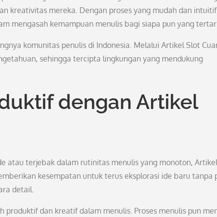
n kreativitas mereka. Dengan proses yang mudah dan intuitif
dalam mengasah kemampuan menulis bagi siapa pun yang tertari
nya komunitas penulis di Indonesia. Melalui Artikel Slot Cua
pengetahuan, sehingga tercipta lingkungan yang mendukung
duktif dengan Artikel
e atau terjebak dalam rutinitas menulis yang monoton, Artikel
mberikan kesempatan untuk terus eksplorasi ide baru tanpa 
ra detail.
h produktif dan kreatif dalam menulis. Proses menulis pun men