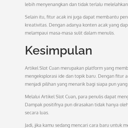
lebih menyenangkan dan tidak terlalu melelahkan
Selain itu, fitur acak ini juga dapat membantu p
kreativitas. Dengan adanya konten acak yang dap
melampaui masa-masa sulit dalam menulis.
Kesimpulan
Artikel Slot Cuan merupakan platform yang membe
mengeksplorasi ide dan topik baru. Dengan fitur a
menjadi pilihan yang menarik bagi siapa pun yan
Melalui Artikel Slot Cuan, para penulis dapat me
Dampak positifnya pun dirasakan tidak hanya oleh
secara luas.
Jadi, jika kamu sedang mencari cara baru untuk m