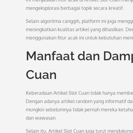
mengeksplorasi berbagai topik secara kreatif.
Selain algoritma canggih, platform ini juga men
meningkatkan kualitas artikel yang dihasilkan. D
menggunakan fitur acak ini untuk kebutuhan men
Manfaat dan Dampa
Cuan
Keberadaan Artikel Slot Cuan tidak hanya member
Dengan adanya artikel random yang informatif 
mungkin sebelumnya tidak pernah mereka ketahui
dan wawasan.
Selain itu, Artikel Slot Cuan juga turut menduk