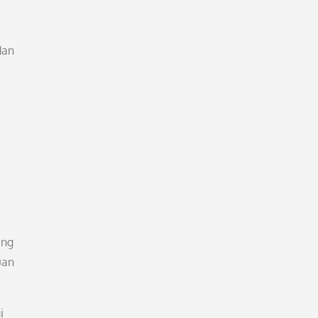
dan
ang
uan
i