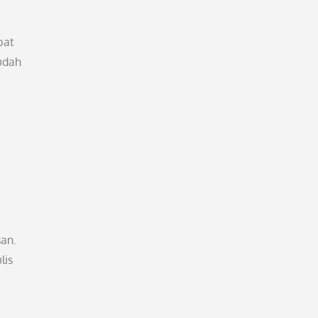
bat
udah
san.
lis