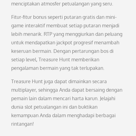
menciptakan atmosfer petualangan yang seru.
Fitur-fitur bonus seperti putaran gratis dan mini-
game interaktif membuat setiap putaran menjadi
lebih menarik. RTP yang menggiurkan dan peluang
untuk mendapatkan jackpot progresif menambah
keseruan bermain. Dengan pertarungan bos di
setiap level, Treasure Hunt memberikan
pengalaman bermain yang tak terlupakan.
Treasure Hunt juga dapat dimainkan secara
multiplayer, sehingga Anda dapat bersaing dengan
pemain lain dalam mencari harta karun. Jelajahi
dunia slot petualangan ini dan buktikan
kemampuan Anda dalam menghadapi berbagai
rintangan!