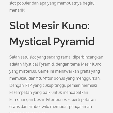
slot populer dan apa yang membuatnya begitu
menarik!
Slot Mesir Kuno:
Mystical Pyramid
Salah satu slot yang sedang ramai diperbincangkan
adalah Mystical Pyramid, dengan tema Mesir Kuno
yang misterius. Game ini menawarkan grafis yang
memukau dan fitur-fitur bonus yang menggiurkan.
Dengan RTP yang cukup tinggi, pemain memiliki
kesempatan yang baik untuk mendapatkan
kemenangan besar. Fitur bonus seperti putaran
gratis dan simbol wild membuat pengalaman