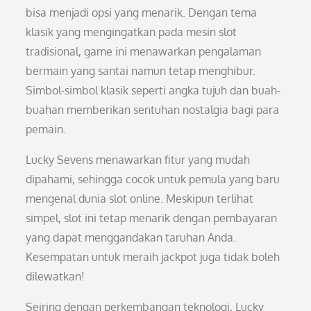
bisa menjadi opsi yang menarik. Dengan tema
klasik yang mengingatkan pada mesin slot
tradisional, game ini menawarkan pengalaman
bermain yang santai namun tetap menghibur.
Simbol-simbol klasik seperti angka tujuh dan buah-
buahan memberikan sentuhan nostalgia bagi para
pemain.
Lucky Sevens menawarkan fitur yang mudah
dipahami, sehingga cocok untuk pemula yang baru
mengenal dunia slot online. Meskipun terlihat
simpel, slot ini tetap menarik dengan pembayaran
yang dapat menggandakan taruhan Anda.
Kesempatan untuk meraih jackpot juga tidak boleh
dilewatkan!
Seiring dengan perkembangan teknologi, Lucky