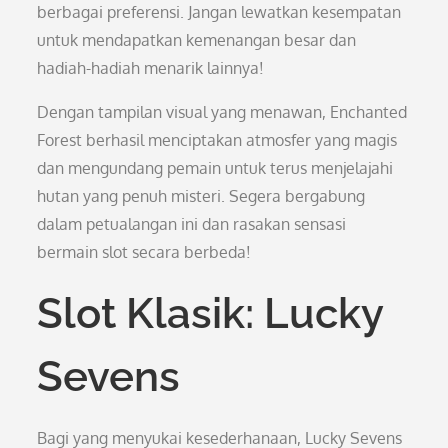
berbagai preferensi. Jangan lewatkan kesempatan
untuk mendapatkan kemenangan besar dan
hadiah-hadiah menarik lainnya!
Dengan tampilan visual yang menawan, Enchanted
Forest berhasil menciptakan atmosfer yang magis
dan mengundang pemain untuk terus menjelajahi
hutan yang penuh misteri. Segera bergabung
dalam petualangan ini dan rasakan sensasi
bermain slot secara berbeda!
Slot Klasik: Lucky
Sevens
Bagi yang menyukai kesederhanaan, Lucky Sevens