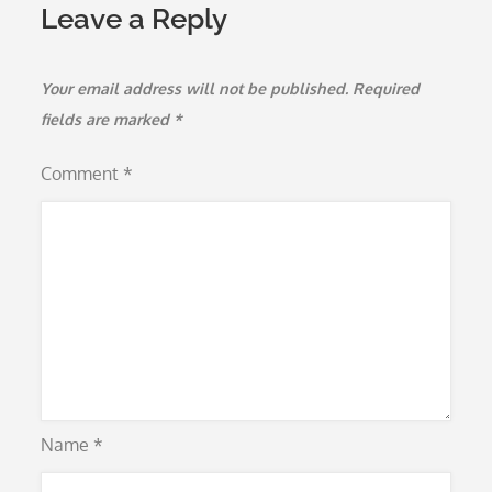
Leave a Reply
Your email address will not be published.
Required
fields are marked
*
Comment
*
Name
*