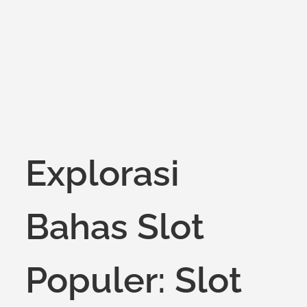
on
Explorasi
Bahas Slot
Populer: Slot