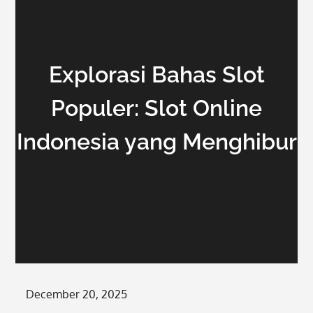
Explorasi Bahas Slot
Populer: Slot Online
Indonesia yang Menghibur
Posted
December 20, 2025