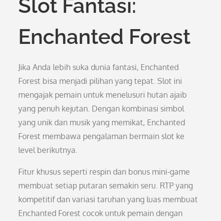
Slot Fantasi:
Enchanted Forest
Jika Anda lebih suka dunia fantasi, Enchanted
Forest bisa menjadi pilihan yang tepat. Slot ini
mengajak pemain untuk menelusuri hutan ajaib
yang penuh kejutan. Dengan kombinasi simbol
yang unik dan musik yang memikat, Enchanted
Forest membawa pengalaman bermain slot ke
level berikutnya.
Fitur khusus seperti respin dan bonus mini-game
membuat setiap putaran semakin seru. RTP yang
kompetitif dan variasi taruhan yang luas membuat
Enchanted Forest cocok untuk pemain dengan