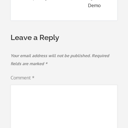
Demo
Leave a Reply
Your email address will not be published.
Required
fields are marked
*
Comment
*