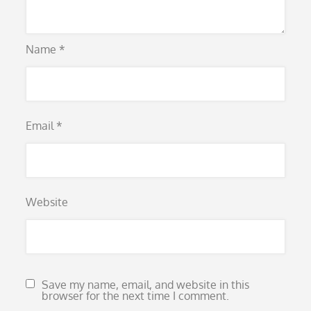
Name
*
Email
*
Website
Save my name, email, and website in this
browser for the next time I comment.