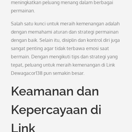
meningkatkan peluang menang dalam berbagai
permainan.
Salah satu kunci untuk meraih kemenangan adalah
dengan memahami aturan dan strategi permainan
dengan baik. Selain itu, disiplin dan kontrol diri juga
sangat penting agar tidak terbawa emosi saat
bermain. Dengan mengikuti tips dan strategi yang
tepat, peluang untuk meraih kemenangan di Link
Dewagacor138 pun semakin besar.
Keamanan dan
Kepercayaan di
Link