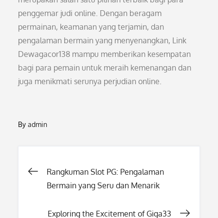
penggemar judi online. Dengan beragam
permainan, keamanan yang terjamin, dan
pengalaman bermain yang menyenangkan, Link
Dewagacor138 mampu memberikan kesempatan
bagi para pemain untuk meraih kemenangan dan
juga menikmati serunya perjudian online.
By
admin
Post
Rangkuman Slot PG: Pengalaman
Bermain yang Seru dan Menarik
navigation
Exploring the Excitement of Giga33