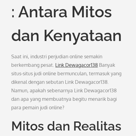
: Antara Mitos
dan Kenyataan
Saat ini, industri perjudian online semakin
berkembang pesat.
Link Dewagacor138
Banyak
situs-situs judi online bermunculan, termasuk yang
dikenal dengan sebutan Link Dewagacor138.
Namun, apakah sebenarnya Link Dewagacor138
dan apa yang membuatnya begitu menarik bagi
para pemain judi online?
Mitos dan Realitas