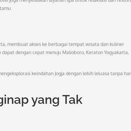
Hotel juga menyediakan layanan spa untuk relaksasi dan restor
 tamu.
arta, membuat akses ke berbagai tempat wisata dan kuliner
mu dapat dengan cepat menuju Malioboro, Keraton Yogyakarta,
 mengeksplorasi keindahan Jogja dengan lebih leluasa tanpa ha
inap yang Tak