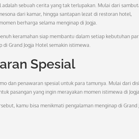
 adalah sebuah cerita yang tak terlupakan. Mulai dari sambu
ona dari kamar, hingga santapan lezat di restoran hotel,
omen berharga selama menginap di Jogja.
an penuh keramahan siap membantu dalam setiap kebutuhan pa
di Grand Jogja Hotel semakin istimewa.
ran Spesial
omo dan penawaran spesial untuk para tamunya. Mulai dari di
untuk pasangan yang ingin merayakan momen istimewa di Jogja
ebut, kamu bisa menikmati pengalaman menginap di Grand J