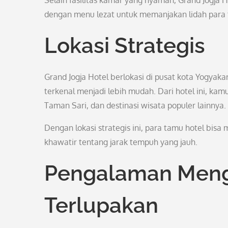
Selain fasilitas kamar yang nyaman, Grand Jogja 
dengan menu lezat untuk memanjakan lidah para
Lokasi Strategis
Grand Jogja Hotel berlokasi di pusat kota Yogyak
terkenal menjadi lebih mudah. Dari hotel ini, ka
Taman Sari, dan destinasi wisata populer lainnya.
Dengan lokasi strategis ini, para tamu hotel bisa
khawatir tentang jarak tempuh yang jauh.
Pengalaman Meng
Terlupakan