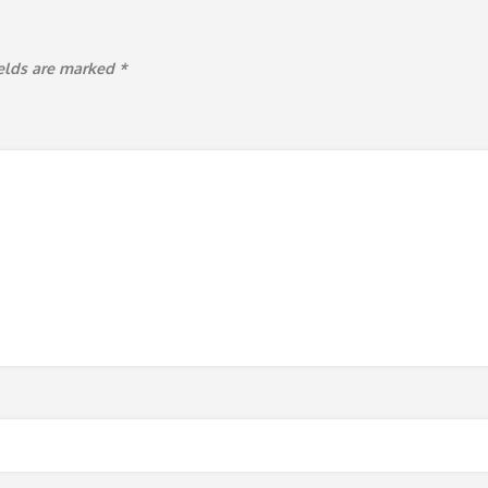
ields are marked
*