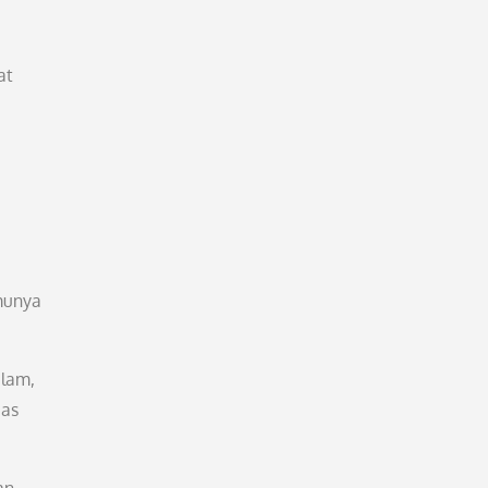
at
munya
alam,
uas