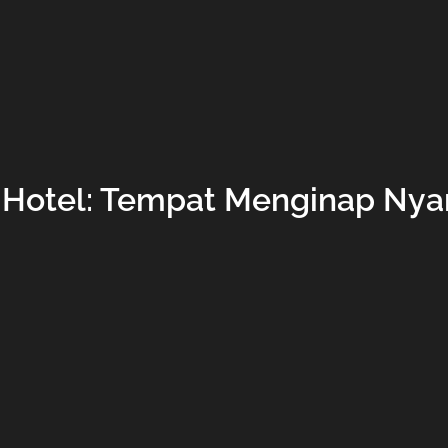
 Hotel: Tempat Menginap Nya