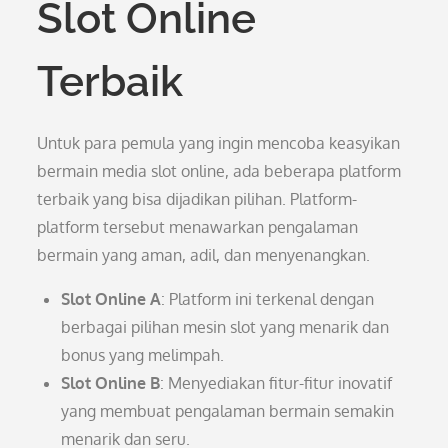
Slot Online
Terbaik
Untuk para pemula yang ingin mencoba keasyikan
bermain media slot online, ada beberapa platform
terbaik yang bisa dijadikan pilihan. Platform-
platform tersebut menawarkan pengalaman
bermain yang aman, adil, dan menyenangkan.
Slot Online A
: Platform ini terkenal dengan
berbagai pilihan mesin slot yang menarik dan
bonus yang melimpah.
Slot Online B
: Menyediakan fitur-fitur inovatif
yang membuat pengalaman bermain semakin
menarik dan seru.