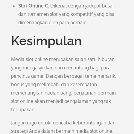
Slot Online C
: Dikenal dengan jackpot besar
dan turnamen slot yang kompetitif yang bisa
dimenangkan oleh para pemain.
Kesimpulan
Media slot online merupakan salah satu hiburan
yang mengasyikkan dan menantang bagi para
pencinta game. Dengan berbagai tema menarik,
bonus yang melimpah, dan kesempatan
memenangkan hadiah uang, perjalanan bermain
slot online akan menjadi pengalaman yang tak
terlupakan.
Jangan ragu untuk mencoba keberuntungan dan
strategi Anda dalam bermain media slot online.