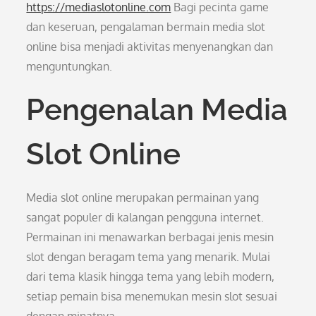
https://mediaslotonline.com
Bagi pecinta game
dan keseruan, pengalaman bermain media slot
online bisa menjadi aktivitas menyenangkan dan
menguntungkan.
Pengenalan Media
Slot Online
Media slot online merupakan permainan yang
sangat populer di kalangan pengguna internet.
Permainan ini menawarkan berbagai jenis mesin
slot dengan beragam tema yang menarik. Mulai
dari tema klasik hingga tema yang lebih modern,
setiap pemain bisa menemukan mesin slot sesuai