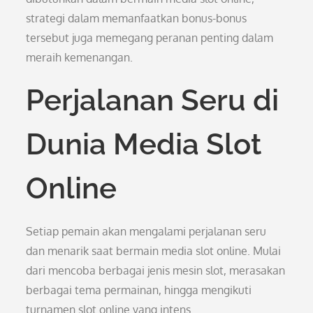
strategi dalam memanfaatkan bonus-bonus
tersebut juga memegang peranan penting dalam
meraih kemenangan.
Perjalanan Seru di
Dunia Media Slot
Online
Setiap pemain akan mengalami perjalanan seru
dan menarik saat bermain media slot online. Mulai
dari mencoba berbagai jenis mesin slot, merasakan
berbagai tema permainan, hingga mengikuti
turnamen slot online yang intens.