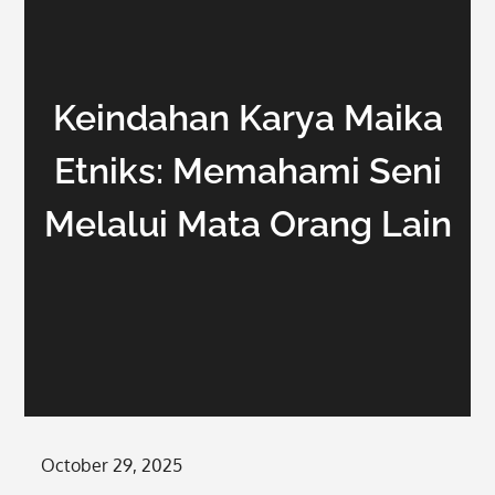
Keindahan Karya Maika
Etniks: Memahami Seni
Melalui Mata Orang Lain
Posted
October 29, 2025