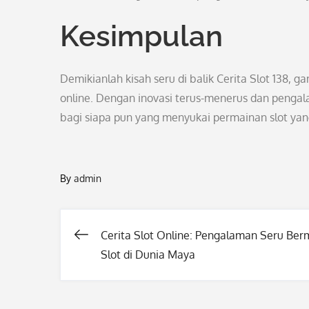
Kesimpulan
Demikianlah kisah seru di balik Cerita Slot 138, 
online. Dengan inovasi terus-menerus dan pengal
bagi siapa pun yang menyukai permainan slot yan
By
admin
Cerita Slot Online: Pengalaman Seru Ber
Post
Slot di Dunia Maya
navigation