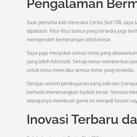
Pengalaman Berma
Saat pertama kali mencoba Cerita Slot 138, saya 
dipahami. Fitur-fitur bonus yang tersedia juga
memperoleh kemenangan lebih besar.
Saya juga menyukai variasi tema yang ditawarkan 
yang lebih futuristik. Setiap tema memberikan 
untuk terus mencoba semua tema yang tersedia.
Dengan sistem pembayaran yang adil dan transpar
berhasil memenangkan hadiah besar. Sensasi me
selanjutnya membuat game ini menjadi favorit saya
Inovasi Terbaru dar