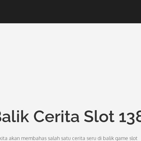
alik Cerita Slot 13
 kita akan membahas salah satu cerita seru di balik game slot