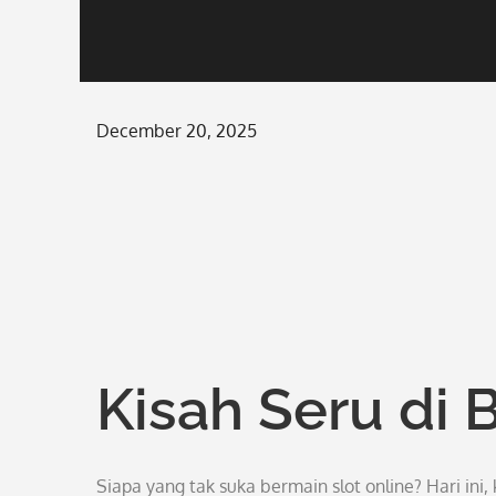
Posted
December 20, 2025
on
Kisah Seru di B
Siapa yang tak suka bermain slot online? Hari ini,