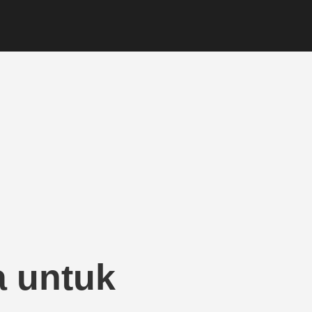
 untuk