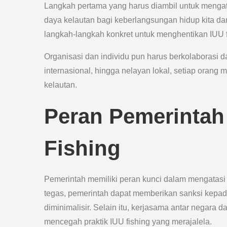
Langkah pertama yang harus diambil untuk mengat
daya kelautan bagi keberlangsungan hidup kita da
langkah-langkah konkret untuk menghentikan IUU f
Organisasi dan individu pun harus berkolaborasi da
internasional, hingga nelayan lokal, setiap orang
kelautan.
Peran Pemerintah
Fishing
Pemerintah memiliki peran kunci dalam mengatasi 
tegas, pemerintah dapat memberikan sanksi kepada 
diminimalisir. Selain itu, kerjasama antar negara 
mencegah praktik IUU fishing yang merajalela.