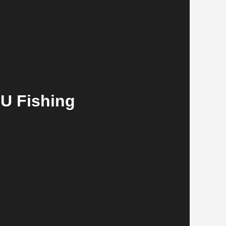
U Fishing