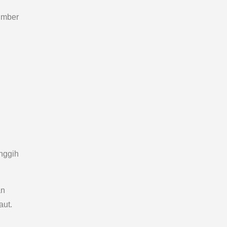
sumber
nggih
an
aut.