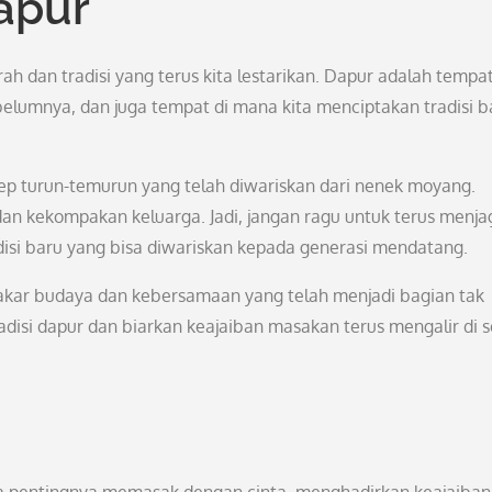
apur
rah dan tradisi yang terus kita lestarikan. Dapur adalah tempat
belumnya, dan juga tempat di mana kita menciptakan tradisi b
p turun-temurun yang telah diwariskan dari nenek moyang.
an kekompakan keluarga. Jadi, jangan ragu untuk terus menja
disi baru yang bisa diwariskan kepada generasi mendatang.
 akar budaya dan kebersamaan yang telah menjadi bagian tak
 tradisi dapur dan biarkan keajaiban masakan terus mengalir di s