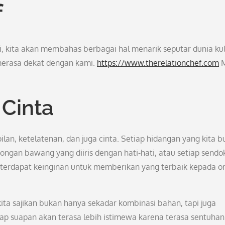
f
ni, kita akan membahas berbagai hal menarik seputar dunia kul
erasa dekat dengan kami.
https://www.therelationchef.com
M
Cinta
n, ketelatenan, dan juga cinta. Setiap hidangan yang kita b
potongan bawang yang diiris dengan hati-hati, atau setiap sendo
, terdapat keinginan untuk memberikan yang terbaik kepada o
ta sajikan bukan hanya sekadar kombinasi bahan, tapi juga
ap suapan akan terasa lebih istimewa karena terasa sentuhan