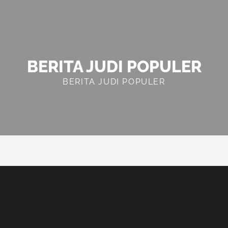
BERITA JUDI POPULER
BERITA JUDI POPULER