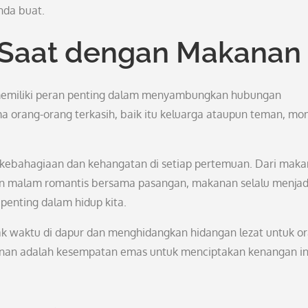
nda buat.
 Saat dengan Makanan
memiliki peran penting dalam menyambungkan hubungan
a orang-orang terkasih, baik itu keluarga ataupun teman, m
kebahagiaan dan kehangatan di setiap pertemuan. Dari maka
an malam romantis bersama pasangan, makanan selalu menjad
enting dalam hidup kita.
ak waktu di dapur dan menghidangkan hidangan lezat untuk o
kanan adalah kesempatan emas untuk menciptakan kenangan i