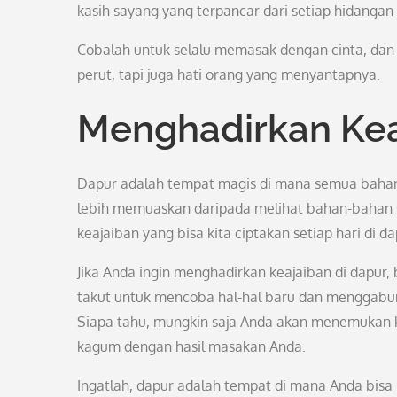
kasih sayang yang terpancar dari setiap hidangan 
Cobalah untuk selalu memasak dengan cinta, dan 
perut, tapi juga hati orang yang menyantapnya.
Menghadirkan Kea
Dapur adalah tempat magis di mana semua bahan
lebih memuaskan daripada melihat bahan-bahan sed
keajaiban yang bisa kita ciptakan setiap hari di da
Jika Anda ingin menghadirkan keajaiban di dapur,
takut untuk mencoba hal-hal baru dan menggab
Siapa tahu, mungkin saja Anda akan menemukan k
kagum dengan hasil masakan Anda.
Ingatlah, dapur adalah tempat di mana Anda bisa me