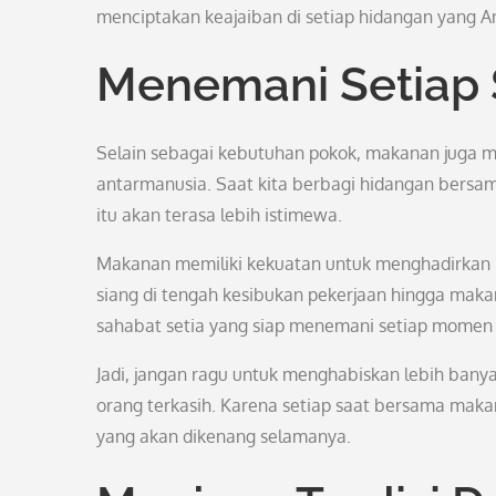
menciptakan keajaiban di setiap hidangan yang A
Menemani Setiap
Selain sebagai kebutuhan pokok, makanan juga 
antarmanusia. Saat kita berbagi hidangan bersam
itu akan terasa lebih istimewa.
Makanan memiliki kekuatan untuk menghadirkan 
siang di tengah kesibukan pekerjaan hingga mak
sahabat setia yang siap menemani setiap momen p
Jadi, jangan ragu untuk menghabiskan lebih bany
orang terkasih. Karena setiap saat bersama ma
yang akan dikenang selamanya.