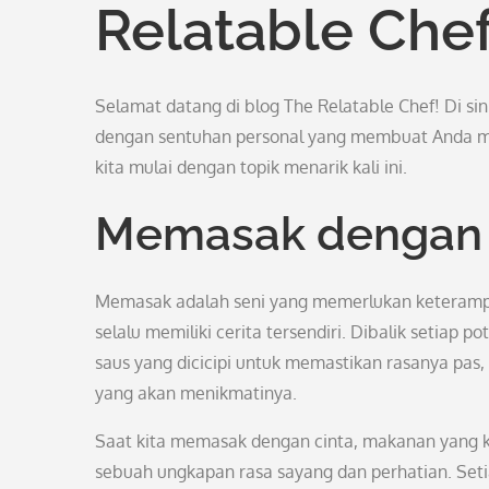
Relatable Che
Selamat datang di blog The Relatable Chef! Di si
dengan sentuhan personal yang membuat Anda m
kita mulai dengan topik menarik kali ini.
Memasak dengan 
Memasak adalah seni yang memerlukan keterampila
selalu memiliki cerita tersendiri. Dibalik setiap 
saus yang dicicipi untuk memastikan rasanya pas
yang akan menikmatinya.
Saat kita memasak dengan cinta, makanan yang ki
sebuah ungkapan rasa sayang dan perhatian. Seti