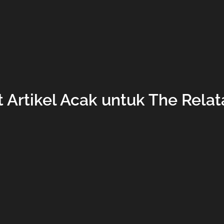
Artikel Acak untuk The Relat