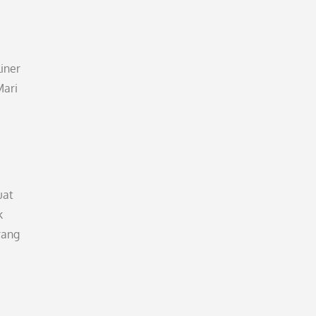
iner
ari
uat
k
rang