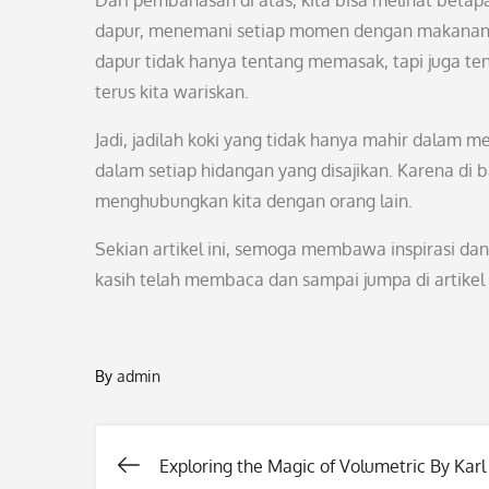
Dari pembahasan di atas, kita bisa melihat beta
dapur, menemani setiap momen dengan makanan, da
dapur tidak hanya tentang memasak, tapi juga te
terus kita wariskan.
Jadi, jadilah koki yang tidak hanya mahir dala
dalam setiap hidangan yang disajikan. Karena di b
menghubungkan kita dengan orang lain.
Sekian artikel ini, semoga membawa inspirasi d
kasih telah membaca dan sampai jumpa di artikel
By
admin
Exploring the Magic of Volumetric By Karl
Post