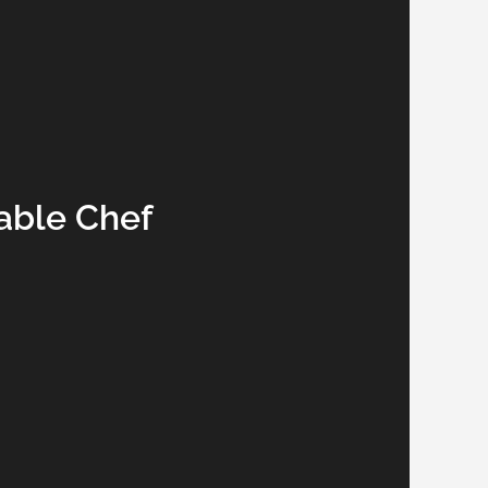
able Chef