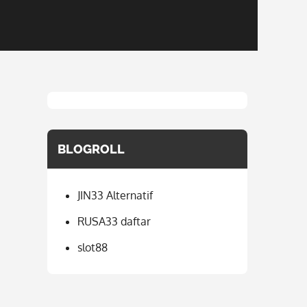
BLOGROLL
JIN33 Alternatif
RUSA33 daftar
slot88