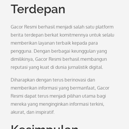
Terdepan
Gacor Resmi berhasil menjadi salah satu platform
berita terdepan berkat komitmennya untuk selalu
memberikan layanan terbaik kepada para
pengguna. Dengan berbagai keunggulan yang
dimilikinya, Gacor Resmi berhasil membangun
reputasi yang kuat di dunia jurnalistik digital.
Diharapkan dengan terus berinovasi dan
memberikan informasi yang bermanfaat, Gacor
Resmi dapat terus menjadi pilihan utama bagi
mereka yang menginginkan informasi terkini,
akurat, dan inspiratif.