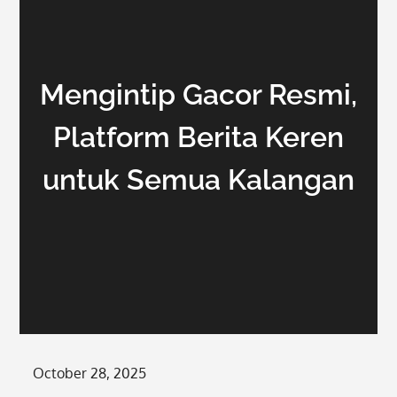
Mengintip Gacor Resmi,
Platform Berita Keren
untuk Semua Kalangan
Posted
October 28, 2025