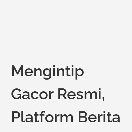
on
Mengintip
Gacor Resmi,
Platform Berita