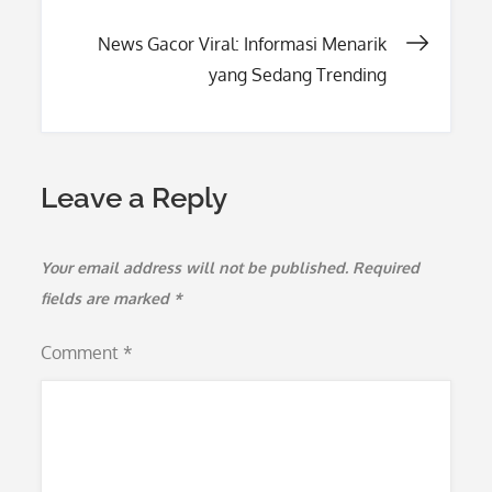
navigation
News Gacor Viral: Informasi Menarik
yang Sedang Trending
Leave a Reply
Your email address will not be published.
Required
fields are marked
*
Comment
*