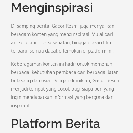
Menginspirasi
Di samping berita, Gacor Resmi juga menyajikan
beragam konten yang menginspirasi. Mulai dari
artikel opini, tips kesehatan, hingga ulasan film
terbaru, semua dapat ditemukan di platform ini.
Keberagaman konten ini hadir untuk memenuhi
berbagai kebutuhan pembaca dari berbagai latar
belakang dan usia. Dengan demikian, Gacor Resmi
menjadi tempat yang cocok bagi siapa pun yang
ingin mendapatkan informasi yang berguna dan
inspiratif.
Platform Berita