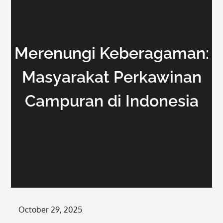
Merenungi Keberagaman:
Masyarakat Perkawinan
Campuran di Indonesia
Posted
October 29, 2025