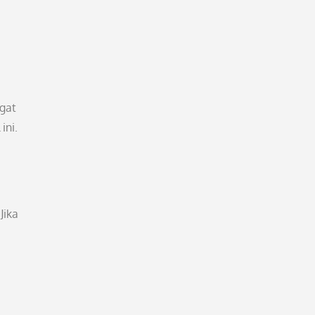
ngat
ini.
Jika