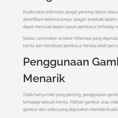
Keakuratan informasi sangat penting dalam sebua
diverifikasi kebenarannya. Jangan terjebak dalam
dapat merusak kepercayaan pembaca terhadap med
Selalu cantumkan sumber informasi yang digunaka
berita dan membuat pembaca merasa lebih perca
Penggunaan Gamb
Menarik
Tidak hanya teks yang penting, penggunaan gamb
terhadap sebuah berita. Pilihlah gambar atau vide
gambar dan video yang digunakan memiliki kualit