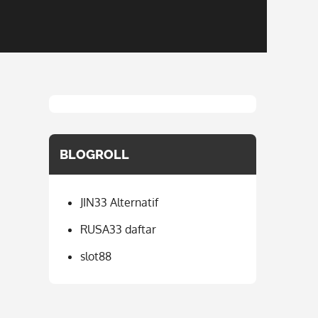
BLOGROLL
JIN33 Alternatif
RUSA33 daftar
slot88