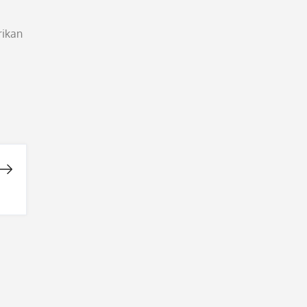
rikan