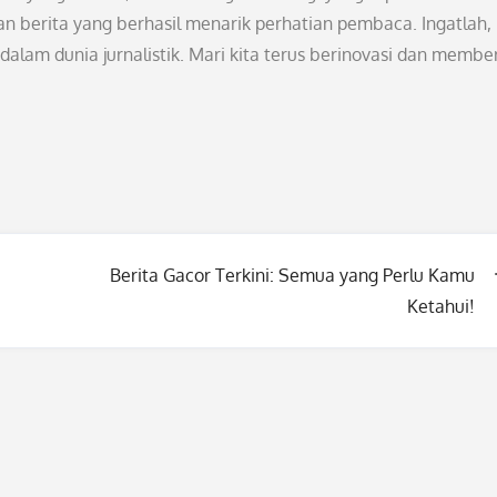
n berita yang berhasil menarik perhatian pembaca. Ingatlah,
am dunia jurnalistik. Mari kita terus berinovasi dan membe
Berita Gacor Terkini: Semua yang Perlu Kamu
Ketahui!