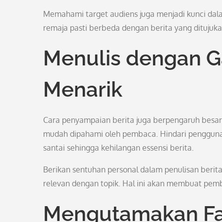
Memahami target audiens juga menjadi kunci dala
remaja pasti berbeda dengan berita yang ditujuk
Menulis dengan G
Menarik
Cara penyampaian berita juga berpengaruh besar
mudah dipahami oleh pembaca. Hindari penggunaan
santai sehingga kehilangan essensi berita.
Berikan sentuhan personal dalam penulisan berit
relevan dengan topik. Hal ini akan membuat pemb
Mengutamakan Fa