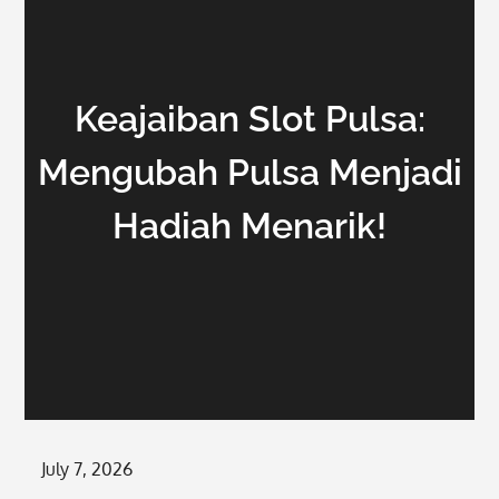
Keajaiban Slot Pulsa:
Mengubah Pulsa Menjadi
Hadiah Menarik!
Posted
July 7, 2026