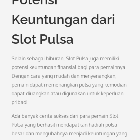
Keuntungan dari
Slot Pulsa
Selain sebagai hiburan, Slot Pulsa juga memiliki
potensi keuntungan finansial bagi para pemainnya.
Dengan cara yang mudah dan menyenangkan,
pemain dapat memenangkan pulsa yang kemudian
dapat diuangkan atau digunakan untuk keperluan
pribadi.
Ada banyak cerita sukses dari para pemain Slot
Pulsa yang berhasil mendapatkan hadiah pulsa
besar dan mengubahnya menjadi keuntungan yang