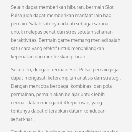
Selain dapat memberikan hiburan, bermain Slot
Pulsa juga dapat memberikan manfaat lain bagi
pemain. Salah satunya adalah sebagai sarana
untuk melepas penat dan stres setelah seharian
beraktivitas. Bermain game memang menjadi salah
satu cara yang efektif untuk menghilangkan
kepenatan dan merilekskan pikiran.
Selain itu, dengan bermain Slot Pulsa, pemain juga
dapat mengasah keterampilan analisis dan strategi.
Dengan mencoba berbagai kombinasi dan pola
permainan, pemain akan belajar untuk lebih
cermat dalam mengambil keputusan, yang
tentunya dapat diterapkan dalam kehidupan
sehari-hari.