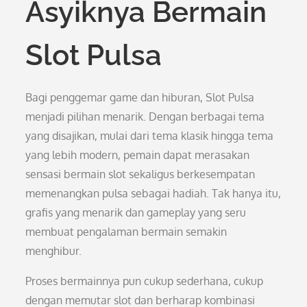
Asyiknya Bermain
Slot Pulsa
Bagi penggemar game dan hiburan, Slot Pulsa
menjadi pilihan menarik. Dengan berbagai tema
yang disajikan, mulai dari tema klasik hingga tema
yang lebih modern, pemain dapat merasakan
sensasi bermain slot sekaligus berkesempatan
memenangkan pulsa sebagai hadiah. Tak hanya itu,
grafis yang menarik dan gameplay yang seru
membuat pengalaman bermain semakin
menghibur.
Proses bermainnya pun cukup sederhana, cukup
dengan memutar slot dan berharap kombinasi