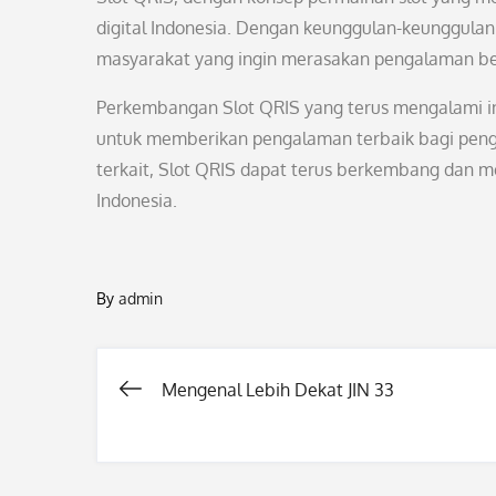
digital Indonesia. Dengan keunggulan-keunggulan
masyarakat yang ingin merasakan pengalaman be
Perkembangan Slot QRIS yang terus mengalami i
untuk memberikan pengalaman terbaik bagi peng
terkait, Slot QRIS dapat terus berkembang dan m
Indonesia.
By
admin
Mengenal Lebih Dekat JIN 33
Post
navigation