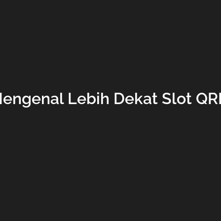
engenal Lebih Dekat Slot QR