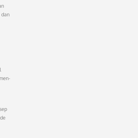
an
i dan
l
emen-
sep
ode