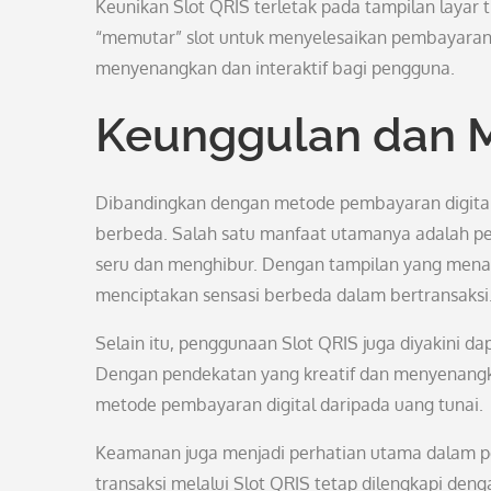
Keunikan Slot QRIS terletak pada tampilan layar
“memutar” slot untuk menyelesaikan pembayaran
menyenangkan dan interaktif bagi pengguna.
Keunggulan dan M
Dibandingkan dengan metode pembayaran digital
berbeda. Salah satu manfaat utamanya adalah p
seru dan menghibur. Dengan tampilan yang menar
menciptakan sensasi berbeda dalam bertransaksi
Selain itu, penggunaan Slot QRIS juga diyakini d
Dengan pendekatan yang kreatif dan menyenangk
metode pembayaran digital daripada uang tunai.
Keamanan juga menjadi perhatian utama dalam 
transaksi melalui Slot QRIS tetap dilengkapi de